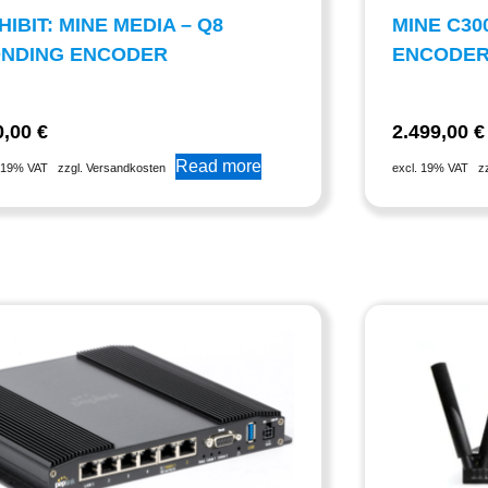
HIBIT: MINE MEDIA – Q8
MINE C30
NDING ENCODER
ENCODE
0,00
€
2.499,00
€
Read more
. 19% VAT
zzgl. Versandkosten
excl. 19% VAT
z