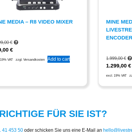
NE MEDIA – R8 VIDEO MIXER
MINE MED
LIVESTR
ENCODE
99,00
€
9,00
€
1.999,00
€
Add to cart
. 19% VAT
zzgl. Versandkosten
1.299,00
€
excl. 19% VAT
z
ICHTIGE FÜR SIE IST?
1 41 453 50
oder schicken Sie uns eine E-Mail an
hello@livest