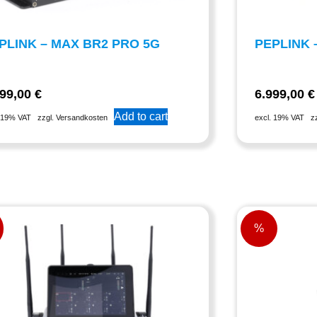
PLINK – MAX BR2 PRO 5G
PEPLINK 
899,00
€
6.999,00
€
Add to cart
. 19% VAT
zzgl. Versandkosten
excl. 19% VAT
z
%