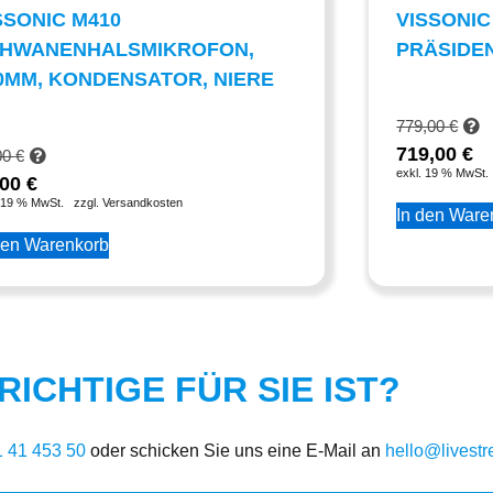
SSONIC M410
VISSONIC
HWANENHALSMIKROFON,
PRÄSIDE
0MM, KONDENSATOR, NIERE
779,00
€
719,00
€
00
€
exkl. 19 % MwSt.
,00
€
 19 % MwSt.
zzgl. Versandkosten
In den Ware
den Warenkorb
ICHTIGE FÜR SIE IST?
1 41 453 50
oder schicken Sie uns eine E-Mail an
hello@livest