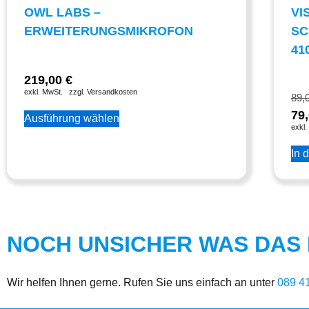
OWL LABS –
VI
ERWEITERUNGSMIKROFON
SC
41
219,00
€
exkl. MwSt.
zzgl. Versandkosten
89,
79
Ausführung wählen
exkl.
In 
NOCH UNSICHER WAS DAS R
Wir helfen Ihnen gerne. Rufen Sie uns einfach an unter
089 4