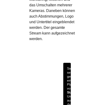
das Umschalten mehrerer
Kameras. Daneben können
auch Abstimmungen, Logo
und Untertitel eingeblendet
werden. Der gesamte
Stream kann aufgezeichnet
werden.
Sie
sehen
gerade
einen
Platzhalterinhalt
von
Standard
.
Um
auf
den