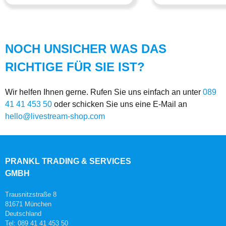
NOCH UNSICHER WAS DAS
RICHTIGE FÜR SIE IST?
Wir helfen Ihnen gerne. Rufen Sie uns einfach an unter
089
41 41 453 50
oder schicken Sie uns eine E-Mail an
hello@livestream-shop.com
PRANKL TRADING & SERVICES
GMBH
Trausnitzstraße 8
81671 München
Deutschland
Tel: 089 41 41 453 50