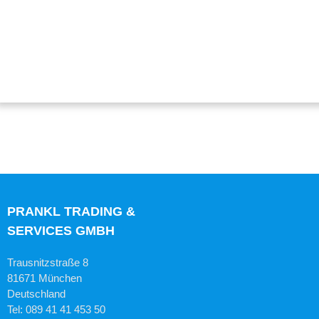
PRANKL TRADING &
SERVICES GMBH
Trausnitzstraße 8
81671 München
Deutschland
Tel: 089 41 41 453 50