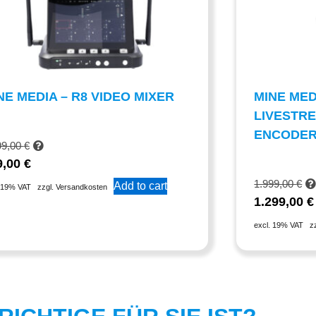
NE MEDIA – R8 VIDEO MIXER
MINE MED
LIVESTR
ENCODE
99,00
€
9,00
€
1.999,00
€
Add to cart
. 19% VAT
zzgl. Versandkosten
1.299,00
€
excl. 19% VAT
z