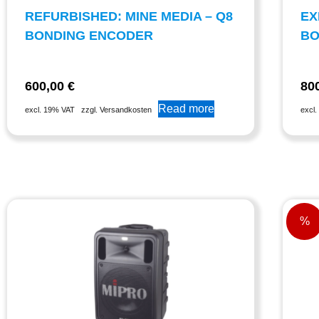
REFURBISHED: MINE MEDIA – Q8
EX
BONDING ENCODER
BO
600,00
€
80
Read more
excl. 19% VAT
zzgl. Versandkosten
excl
%