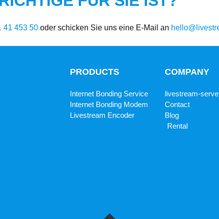
ICHTIGE FÜR SIE IST?
1 41 453 50
oder schicken Sie uns eine E-Mail an
hello@livest
PRODUCTS
COMPANY
Internet Bonding Service
livestream-serve
Internet Bonding Modem
Contact
Livestream Encoder
Blog
Rental