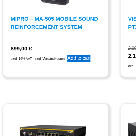
MIPRO – MA-505 MOBILE SOUND
VI
REINFORCEMENT SYSTEM
PT
899,00
€
2.9
2.
Add to cart
excl. 19% VAT
zzgl. Versandkosten
excl