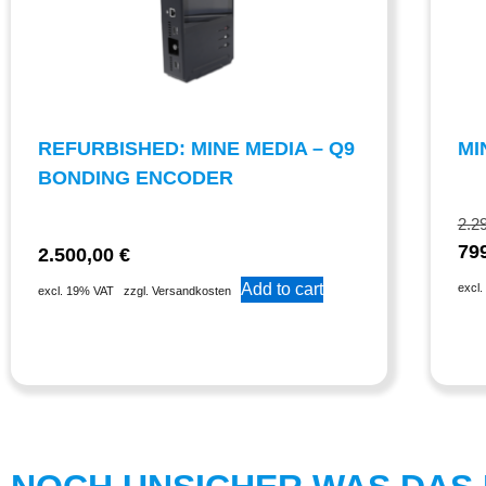
REFURBISHED: MINE MEDIA – Q9
MI
BONDING ENCODER
2.2
79
2.500,00
€
Add to cart
excl
excl. 19% VAT
zzgl. Versandkosten