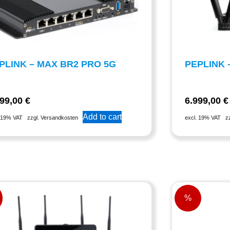
PLINK – MAX BR2 PRO 5G
PEPLINK 
899,00
€
6.999,00
€
Add to cart
. 19% VAT
zzgl. Versandkosten
excl. 19% VAT
z
%