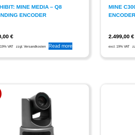
HIBIT: MINE MEDIA – Q8
MINE C30
NDING ENCODER
ENCODE
0,00
€
2.499,00
€
Read more
. 19% VAT
zzgl. Versandkosten
excl. 19% VAT
z