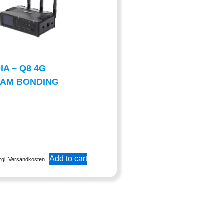
IA – Q8 4G
EAM BONDING
R
Add to cart
zgl. Versandkosten