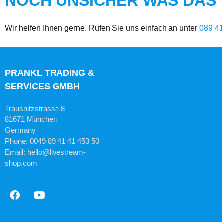
NOCH UNSICHER WAS DAS R
Wir helfen Ihnen gerne. Rufen Sie uns einfach an unter
089 4
PRANKL TRADING &
SERVICES GMBH
Trausnitzstrasse 8
81671 München
Germany
Phone: 0049 89 41 41 453 50
Email: hello@livestream-
shop.com