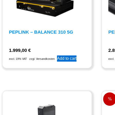
PEPLINK – BALANCE 310 5G
PE
1.999,00
€
2.
Add to cart
excl. 19% VAT
zzgl. Versandkosten
excl
%