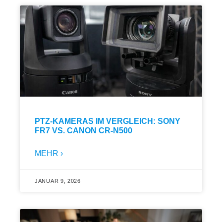
PTZ-KAMERAS IM VERGLEICH: SONY
FR7 VS. CANON CR-N500
MEHR ›
JANUAR 9, 2026