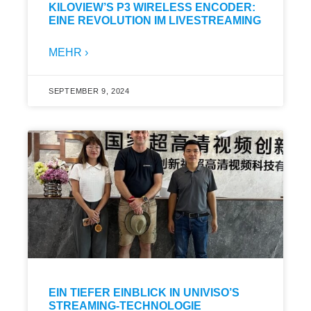
KILOVIEW’S P3 WIRELESS ENCODER:
EINE REVOLUTION IM LIVESTREAMING
MEHR ›
SEPTEMBER 9, 2024
EIN TIEFER EINBLICK IN UNIVISO’S
STREAMING-TECHNOLOGIE