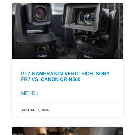
PTZ-KAMERAS IM VERGLEICH: SONY
FR7 VS. CANON CR-N500
MEHR ›
JANUAR 9, 2026