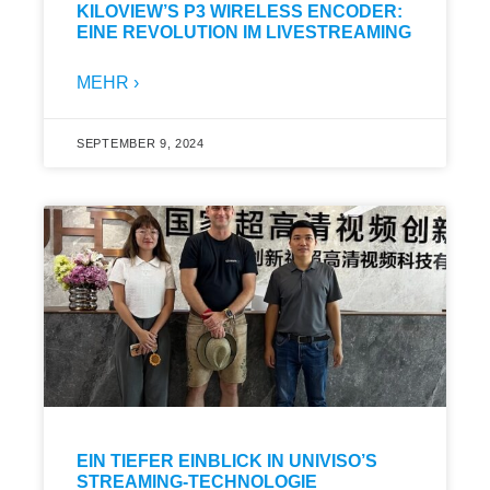
KILOVIEW’S P3 WIRELESS ENCODER:
EINE REVOLUTION IM LIVESTREAMING
MEHR ›
SEPTEMBER 9, 2024
EIN TIEFER EINBLICK IN UNIVISO’S
STREAMING-TECHNOLOGIE