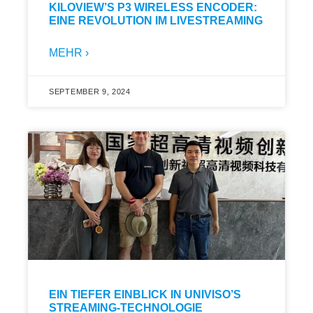
KILOVIEW’S P3 WIRELESS ENCODER:
EINE REVOLUTION IM LIVESTREAMING
MEHR ›
SEPTEMBER 9, 2024
EIN TIEFER EINBLICK IN UNIVISO’S
STREAMING-TECHNOLOGIE