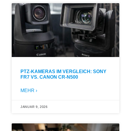
PTZ-KAMERAS IM VERGLEICH: SONY
FR7 VS. CANON CR-N500
MEHR ›
JANUAR 9, 2026