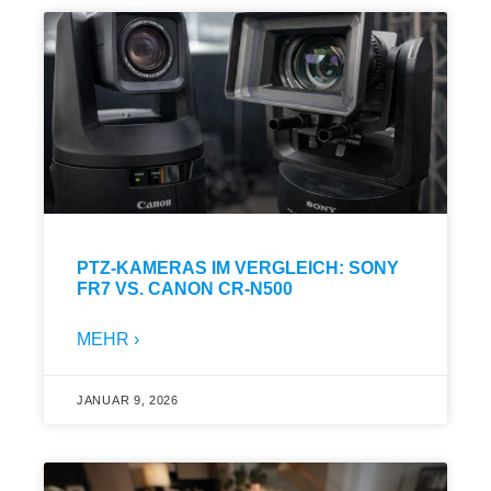
PTZ-KAMERAS IM VERGLEICH: SONY
FR7 VS. CANON CR-N500
MEHR ›
JANUAR 9, 2026