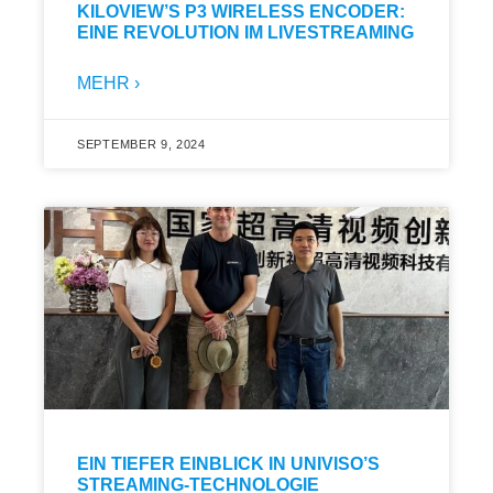
KILOVIEW’S P3 WIRELESS ENCODER:
EINE REVOLUTION IM LIVESTREAMING
MEHR ›
SEPTEMBER 9, 2024
EIN TIEFER EINBLICK IN UNIVISO’S
STREAMING-TECHNOLOGIE