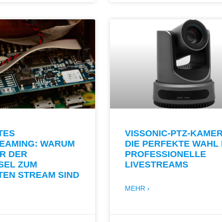
TES
VISSONIC-PTZ-KAMER
REAMING: WARUM
DIE PERFEKTE WAHL
R DER
PROFESSIONELLE
SEL ZUM
LIVESTREAMS
TEN STREAM SIND
MEHR ›