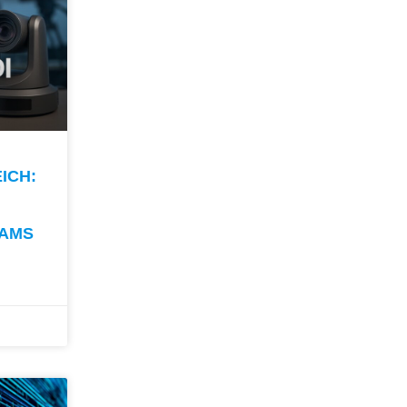
H: H
EAMS