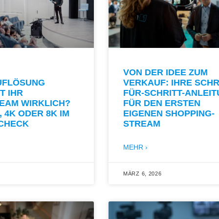
VON DER IDEE ZUM
UFLÖSUNG
VERKAUF: IHRE SCHR
T IHR
FÜR-SCHRITT-ANLEI
EAM WIRKLICH?
FÜR DEN ERSTEN
, 4K ODER 8K IM
EIGENEN SHOPPING-
-CHECK
STREAM
MEHR ›
MÄRZ 6, 2026