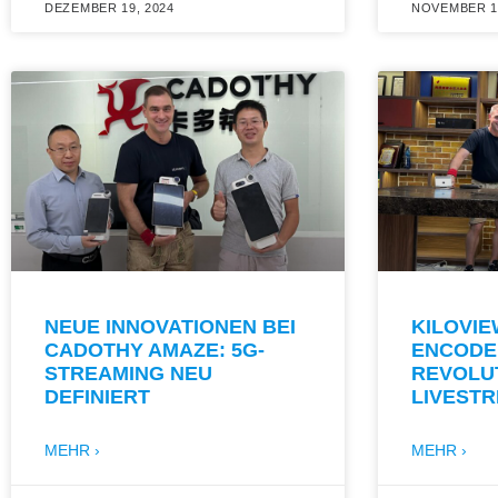
DEZEMBER 19, 2024
NOVEMBER 19
NEUE INNOVATIONEN BEI
KILOVIE
CADOTHY AMAZE: 5G-
ENCODER
STREAMING NEU
REVOLUT
DEFINIERT
LIVEST
MEHR ›
MEHR ›