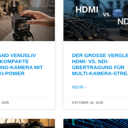
AND VENUSLIV
DER GROSSE VERGLEIC
E KOMPAKTE
DMI- VS. NDI-Ü
ING-KAMERA MIT
BERTRAGUNG FÜR M
KI-POWER
ULTI-KAMERA-STR
MEHR ›
 2025
OKTOBER 16, 2025