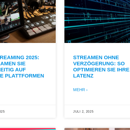
REAMING 2025:
STREAMEN OHNE
AMEN SIE
VERZÖGERUNG: SO
EITIG AUF
OPTIMIEREN SIE IHRE
E PLATTFORMEN
LATENZ
MEHR ›
025
JULI 2, 2025