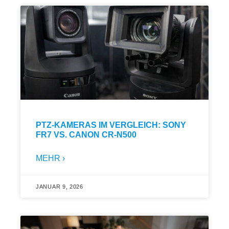
PTZ-KAMERAS IM VERGLEICH: SONY
FR7 VS. CANON CR-N500
MEHR ›
JANUAR 9, 2026