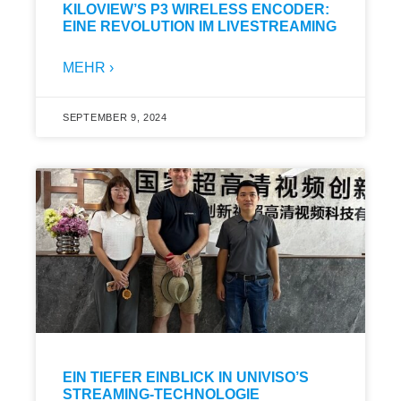
KILOVIEW’S P3 WIRELESS ENCODER:
EINE REVOLUTION IM LIVESTREAMING
MEHR ›
SEPTEMBER 9, 2024
EIN TIEFER EINBLICK IN UNIVISO’S
STREAMING-TECHNOLOGIE