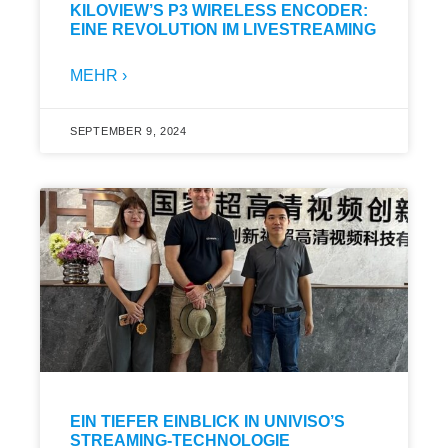
KILOVIEW’S P3 WIRELESS ENCODER:
EINE REVOLUTION IM LIVESTREAMING
MEHR ›
SEPTEMBER 9, 2024
EIN TIEFER EINBLICK IN UNIVISO’S
STREAMING-TECHNOLOGIE