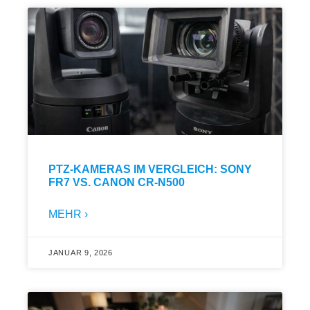
PTZ-KAMERAS IM VERGLEICH: SONY
FR7 VS. CANON CR-N500
MEHR ›
JANUAR 9, 2026