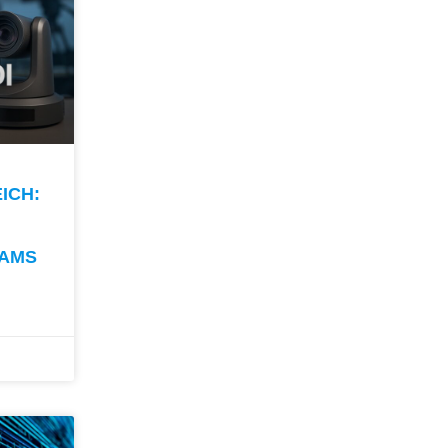
H: H
EAMS