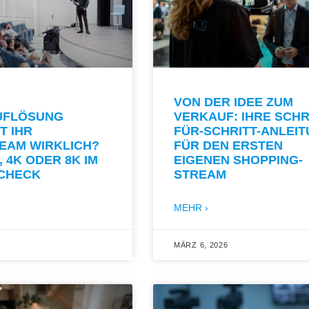
VON DER IDEE ZUM
UFLÖSUNG
VERKAUF: IHRE SCHR
T IHR
FÜR-SCHRITT-ANLEI
EAM WIRKLICH?
FÜR DEN ERSTEN
, 4K ODER 8K IM
EIGENEN SHOPPING-
-CHECK
STREAM
MEHR ›
MÄRZ 6, 2026