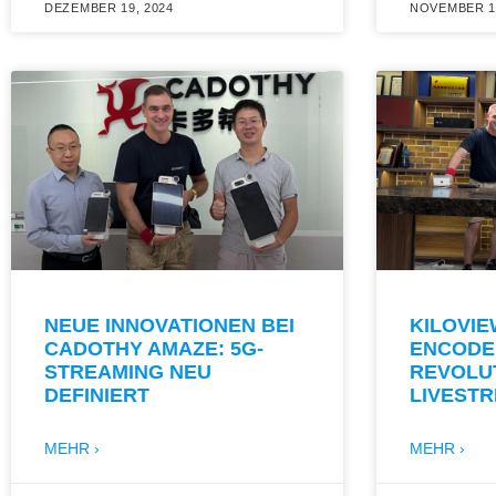
DEZEMBER 19, 2024
NOVEMBER 19
NEUE INNOVATIONEN BEI
KILOVIE
CADOTHY AMAZE: 5G-
ENCODER
STREAMING NEU
REVOLUT
DEFINIERT
LIVEST
MEHR ›
MEHR ›