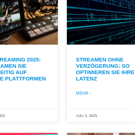
REAMING 2025:
STREAMEN OHNE
AMEN SIE
VERZÖGERUNG: SO
EITIG AUF
OPTIMIEREN SIE IHRE
E PLATTFORMEN
LATENZ
MEHR ›
025
JULI 2, 2025