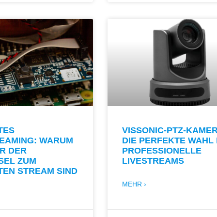
TES
VISSONIC-PTZ-KAMER
REAMING: WARUM
DIE PERFEKTE WAHL
R DER
PROFESSIONELLE
SEL ZUM
LIVESTREAMS
TEN STREAM SIND
MEHR ›