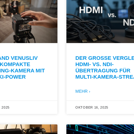
AND VENUSLIV
DER GROSSE VERGLEIC
E KOMPAKTE
DMI- VS. NDI-Ü
ING-KAMERA MIT
BERTRAGUNG FÜR M
KI-POWER
ULTI-KAMERA-STR
MEHR ›
 2025
OKTOBER 16, 2025