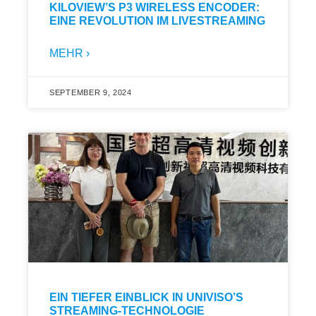
KILOVIEW’S P3 WIRELESS ENCODER:
EINE REVOLUTION IM LIVESTREAMING
MEHR ›
SEPTEMBER 9, 2024
EIN TIEFER EINBLICK IN UNIVISO’S
STREAMING-TECHNOLOGIE