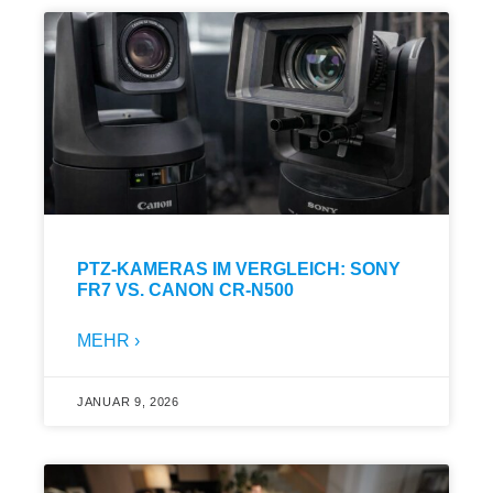
PTZ-KAMERAS IM VERGLEICH: SONY
FR7 VS. CANON CR-N500
MEHR ›
JANUAR 9, 2026