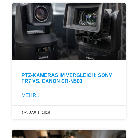
PTZ-KAMERAS IM VERGLEICH: SONY
FR7 VS. CANON CR-N500
MEHR ›
JANUAR 9, 2026