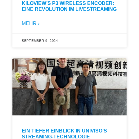
KILOVIEW’S P3 WIRELESS ENCODER:
EINE REVOLUTION IM LIVESTREAMING
MEHR ›
SEPTEMBER 9, 2024
EIN TIEFER EINBLICK IN UNIVISO’S
STREAMING-TECHNOLOGIE