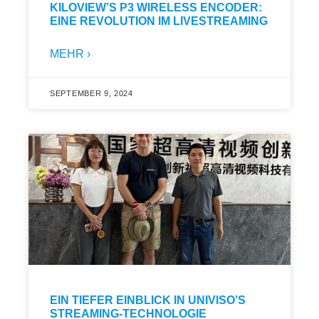
KILOVIEW’S P3 WIRELESS ENCODER:
EINE REVOLUTION IM LIVESTREAMING
MEHR ›
SEPTEMBER 9, 2024
EIN TIEFER EINBLICK IN UNIVISO’S
STREAMING-TECHNOLOGIE