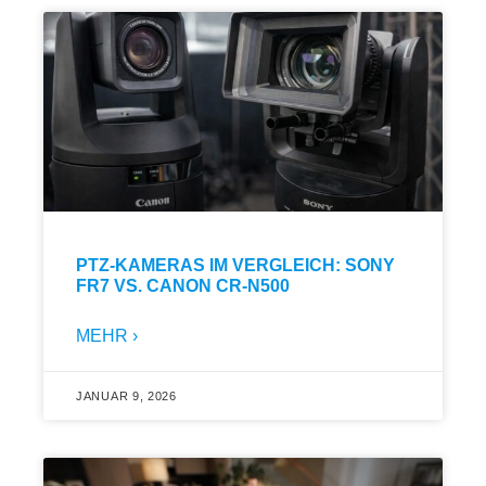
PTZ-KAMERAS IM VERGLEICH: SONY
FR7 VS. CANON CR-N500
MEHR ›
JANUAR 9, 2026