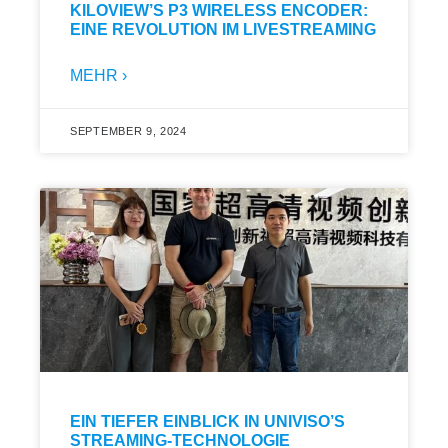
KILOVIEW’S P3 WIRELESS ENCODER:
EINE REVOLUTION IM LIVESTREAMING
MEHR ›
SEPTEMBER 9, 2024
EIN TIEFER EINBLICK IN UNIVISO’S
STREAMING-TECHNOLOGIE