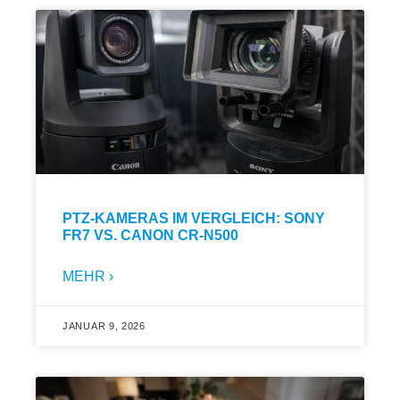
PTZ-KAMERAS IM VERGLEICH: SONY
FR7 VS. CANON CR-N500
MEHR ›
JANUAR 9, 2026