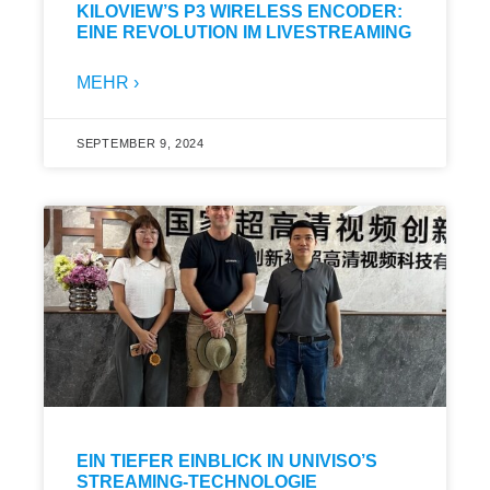
KILOVIEW’S P3 WIRELESS ENCODER:
EINE REVOLUTION IM LIVESTREAMING
MEHR ›
SEPTEMBER 9, 2024
EIN TIEFER EINBLICK IN UNIVISO’S
STREAMING-TECHNOLOGIE