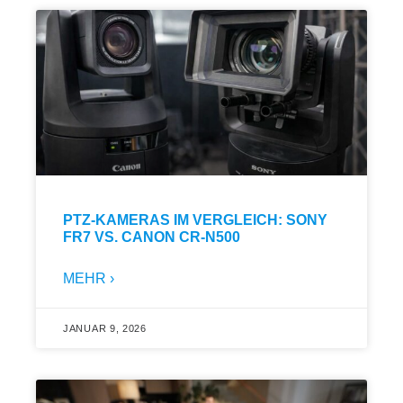
PTZ-KAMERAS IM VERGLEICH: SONY
FR7 VS. CANON CR-N500
MEHR ›
JANUAR 9, 2026