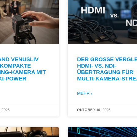
AND VENUSLIV
DER GROSSE VERGLEIC
E KOMPAKTE
DMI- VS. NDI-Ü
ING-KAMERA MIT
BERTRAGUNG FÜR M
KI-POWER
ULTI-KAMERA-STR
MEHR ›
 2025
OKTOBER 16, 2025