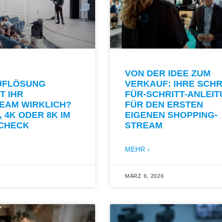
VON DER IDEE ZUM
UFLÖSUNG
VERKAUF: IHRE SCHR
T IHR
FÜR-SCHRITT-ANLEI
EAM WIRKLICH?
FÜR DEN ERSTEN
, 4K ODER 8K IM
EIGENEN SHOPPING-
-CHECK
STREAM
MEHR ›
MÄRZ 6, 2026