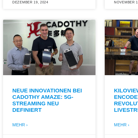
DEZEMBER 19, 2024
NOVEMBER 19
NEUE INNOVATIONEN BEI
KILOVIE
CADOTHY AMAZE: 5G-
ENCODER
STREAMING NEU
REVOLUT
DEFINIERT
LIVEST
MEHR ›
MEHR ›