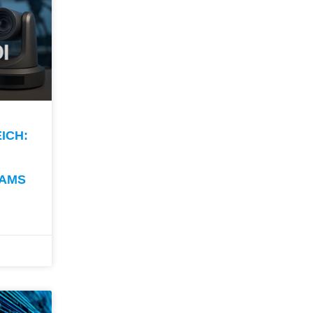
H: H
EAMS