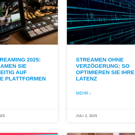
REAMING 2025:
STREAMEN OHNE
AMEN SIE
VERZÖGERUNG: SO
EITIG AUF
OPTIMIEREN SIE IHRE
E PLATTFORMEN
LATENZ
MEHR ›
025
JULI 2, 2025