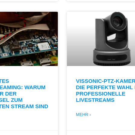
TES
VISSONIC-PTZ-KAMER
REAMING: WARUM
DIE PERFEKTE WAHL
R DER
PROFESSIONELLE
SEL ZUM
LIVESTREAMS
TEN STREAM SIND
MEHR ›